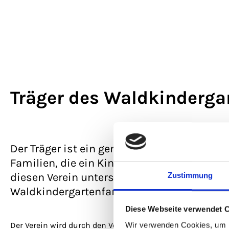
Träger des Waldkinderga
Der Träger ist ein gemeinnütziger eingetrage
Familien, die ein Kind im Waldkindergart
diesen Verein unterstützen wollen, z. B. frü
Zustimmung
Waldkindergartenfamilien.
Diese Webseite verwendet 
Der Verein wird durch den Vorstand vertreten. Im Vorstand
Wir verwenden Cookies, um I