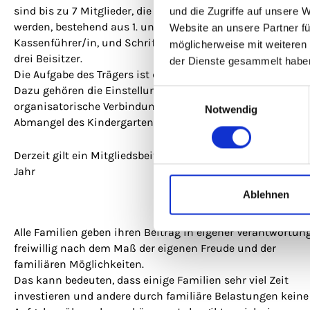
sind bis zu 7 Mitglieder, die satzungsgemäß gewählt
und die Zugriffe auf unsere 
werden, bestehend aus 1. und 2. Vorsitzende/n,
Website an unsere Partner fü
Kassenführer/in, und Schriftführer/in und möglich bis zu
möglicherweise mit weiteren
drei Beisitzer.
der Dienste gesammelt habe
Die Aufgabe des Trägers ist die Organisation des Betriebes.
Dazu gehören die Einstellung der Erzieher*innen und die
Einwilligungsauswahl
organisatorische Verbindung zur Stadt, die den gesamten
Notwendig
Abmangel des Kindergartens bezahlt.
Derzeit gilt ein Mitgliedsbeitrag von 30,- € pro Familie pro
Jahr
Ablehnen
Alle Familien geben ihren Beitrag in eigener Verantwortun
freiwillig nach dem Maß der eigenen Freude und der
familiären Möglichkeiten.
Das kann bedeuten, dass einige Familien sehr viel Zeit
investieren und andere durch familiäre Belastungen keine