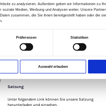
Trägervereins, verpflichten sich, den Waldkindergarten
Website zu analysieren. Außerdem geben wir Informationen zu I
ehrenamtlich nach ihren Möglichkeiten zu unterstützen
r soziale Medien, Werbung und Analysen weiter. Unsere Partner
vielfältigen Aufgaben, die nicht von der Stadt bezahlt
 Daten zusammen, die Sie ihnen bereitgestellt haben oder die s
werden (Wasserkanister füllen, Müllaktionen, Mitarbeit b
n.
Festen…)
Präferenzen
Statistiken
Auswahl erlauben
g
Satzung
Unter folgendem Link können Sie unsere Satzung
herunterladen und einsehen.