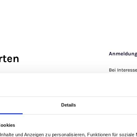
Anmeldung 
rten
Bei Interess
Trägerverein
Anfrage ein
ner Verein. Mitglieder sind alle
en haben und auch Menschen, die
info@wald-k
here oder zukünftige
Details
Cookies
Die Familien, in ihrer Eigenschaft als Mitglieder des
nhalte und Anzeigen zu personalisieren, Funktionen für soziale